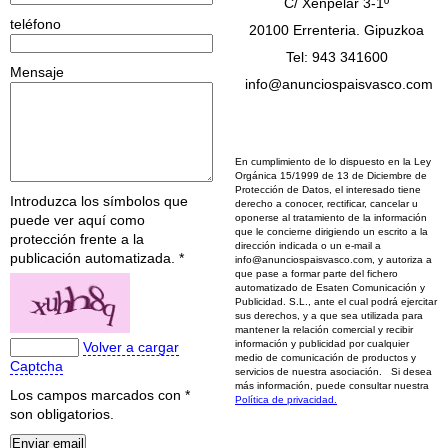
C/ Xenpelar 3-1º
teléfono
20100 Errenteria. Gipuzkoa
Tel: 943 341600
Mensaje
info@anunciospaisvasco.com
En cumplimiento de lo dispuesto en la Ley
Orgánica 15/1999 de 13 de Diciembre de
Protección de Datos, el interesado tiene
Introduzca los símbolos que
derecho a conocer, rectificar, cancelar u
puede ver aquí como
oponerse al tratamiento de la información
que le concierne dirigiendo un escrito a la
protección frente a la
dirección indicada o un e-mail a
publicación automatizada.
*
info@anunciospaisvasco.com, y autoriza a
que pase a formar parte del fichero
automatizado de Esaten Comunicación y
Publicidad. S.L., ante el cual podrá ejercitar
sus derechos, y a que sea utilizada para
mantener la relación comercial y recibir
información y publicidad por cualquier
Volver a cargar
medio de comunicación de productos y
Captcha
servicios de nuestra asociación. Si desea
más información, puede consultar nuestra
Los campos marcados con
*
Política de privacidad.
son obligatorios.